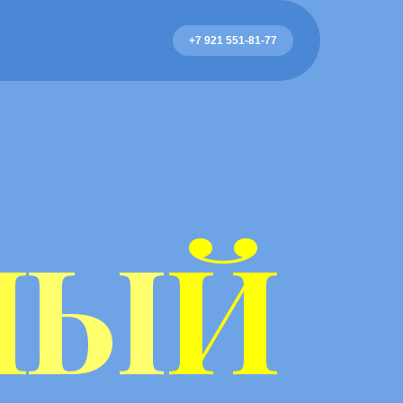
+7 921 551-81-77
Н
Ы
Й