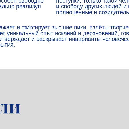
особен свободно
поступки; только такой че
ально реализуя
и свободу других людей и 
полноценные и созидател
жает и фиксирует высшие пики, взлёты творч
ет уникальный опыт исканий и дерзновений, гов
утверждает и раскрывает инварианты человечес
рытия.
ли