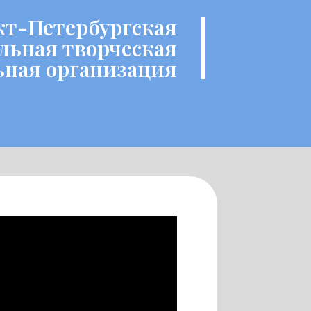
кт-Петербургская
льная творческая
ьная организация