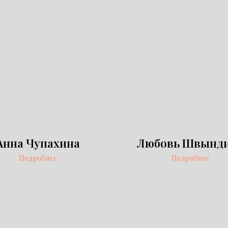
Анна Чупахина
Любовь Швынд
Подробнее
Подробнее