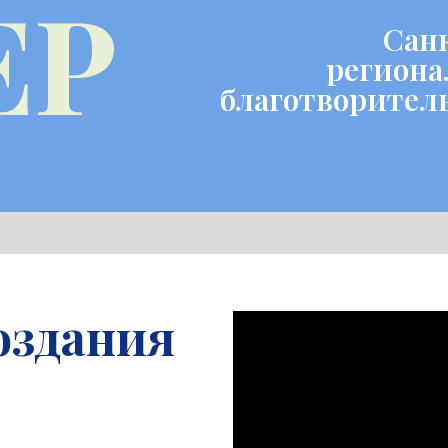
ЕР
Сан
региона
благотворител
оздания